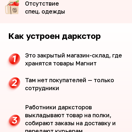
Вакансии
Сборщик
Сборка заказов на доставку
Выкладка товара на полку
Доход за смену- 4 600р
Без опыта работы
График 2/2 по 12ч
Плавающее начало дня
(смены с 8,9,10,11 часов)