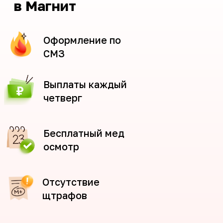
Отсутствие
щтрафов
Отсутствие
спец. одежды
Как устроен даркстор
Это закрытый магазин-склад, где
хранятся товары Магнит
Там нет покупателей — только
сотрудники
Работники дарксторов
выкладывают товар на полки,
собирают заказы на доставку и
передают курьерам