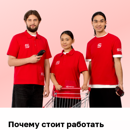
Почему стоит работать
в Магнит
Оформление по
СМЗ
Выплаты каждый
четверг
Бесплатный мед
осмотр