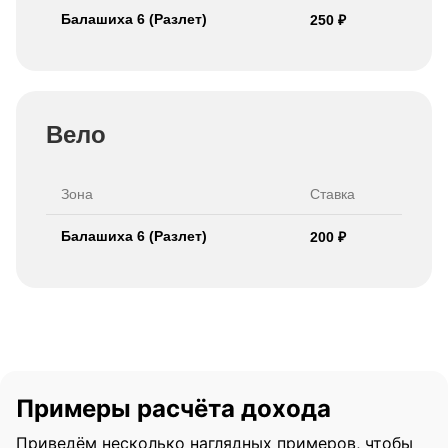
Балашиха 6 (Разлет)
250 ₽
Присоединяйся
к команде
Вело
и получай доход
Зона
Ставка
Балашиха 6 (Разлет)
200 ₽
+7
Я даю
согласие на обработку
персональных данных
Примеры расчёта дохода
Приведём несколько наглядных примеров, чтобы