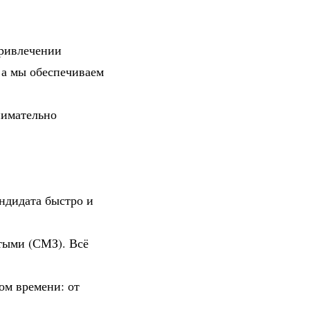
привлечении
 а мы обеспечиваем
нимательно
андидата быстро и
тыми (СМЗ). Всё
ом времени: от